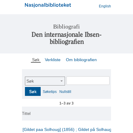
English
Bibliografi
Den internasjonale Ibsen-
bibliografien
Søk
Verkliste
Om bibliografien
Søk
Søk
Søketips
Nullstill
1–3 av 3
Tittel
[Gildet paa Solhoug] (1856) ; Gildet på Solhaug (1883) ;