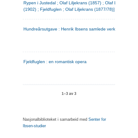
Rypen i Justedal ; Olaf Liljekrans (1857) ; Olaf Liljekrans
(1902) ; Fjeldfuglen ; Olaf Liljekrans (1877/78)]
Hundreårsutgave : Henrik Ibsens samlede verker. 3
Fjeldfuglen : en romantisk opera
1–3 av 3
Nasjonalbiblioteket i samarbeid med
Senter for
Ibsen-studier