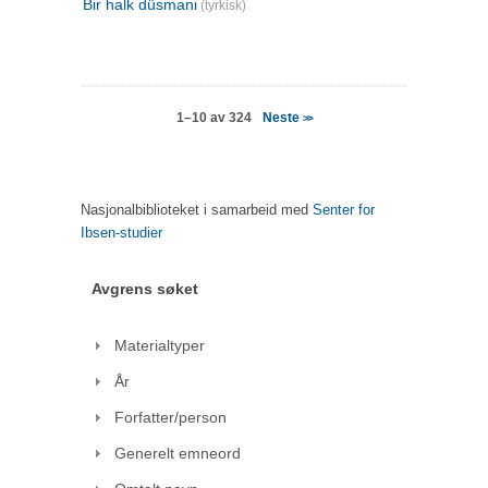
Bir halk düsmani
(tyrkisk)
Neste
1–10 av 324
>>
Nasjonalbiblioteket i samarbeid med
Senter for
Ibsen-studier
Avgrens søket
Materialtyper
År
Forfatter/person
Generelt emneord