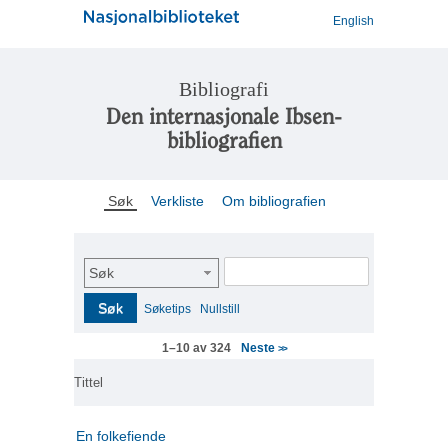
English
Bibliografi
Den internasjonale Ibsen-
bibliografien
Søk
Verkliste
Om bibliografien
Søk
Søk
Søketips
Nullstill
Neste
1–10 av 324
>>
Tittel
En folkefiende