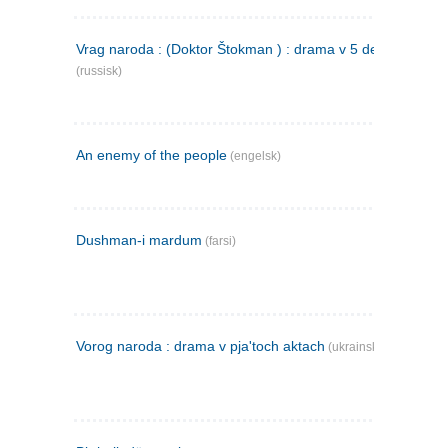
Vrag naroda : (Doktor Štokman ) : drama v 5 dejstvijach
(russisk)
An enemy of the people
(engelsk)
Dushman-i mardum
(farsi)
Vorog naroda : drama v pja'toch aktach
(ukrainsk)