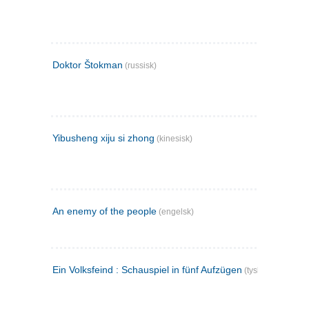
Doktor Štokman
(russisk)
Yibusheng xiju si zhong
(kinesisk)
An enemy of the people
(engelsk)
Ein Volksfeind : Schauspiel in fünf Aufzügen
(tysk)