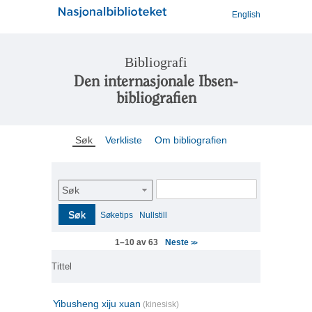
English
Bibliografi
Den internasjonale Ibsen-
bibliografien
Søk
Verkliste
Om bibliografien
Søk
Søk
Søketips
Nullstill
Neste
1–10 av 63
>>
Tittel
Yibusheng xiju xuan
(kinesisk)