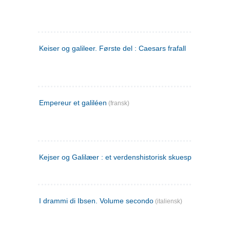
Keiser og galileer. Første del : Caesars frafall
Empereur et galiléen
(fransk)
Kejser og Galilæer : et verdenshistorisk skuespil
I drammi di Ibsen. Volume secondo
(italiensk)