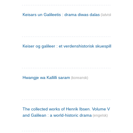
Keisars un Galileetis : drama diwas dalas
(latvisk)
Keiser og galileer : et verdenshistorisk skuespill (1873)
Hwangje wa Kallilli saram
(koreansk)
The collected works of Henrik Ibsen. Volume V : Emperor
and Galilean : a world-historic drama
(engelsk)