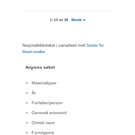
Neste
1–10 av 46
>>
Nasjonalbiblioteket i samarbeid med
Senter for
Ibsen-studier
Avgrens søket
Materialtyper
År
Forfatter/person
Generelt emneord
Omtalt navn
Form/genre