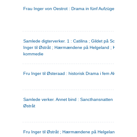
Frau Inger von Oestrot : Drama in fünf Aufzügen
(tysk)
Samlede digterverker. 1 : Catilina ; Gildet på Solhaug ; Fru
Inger til Østråt ; Hærmændene på Helgeland ; Kjærlighede
kommedie
Fru Inger til Østeraad : historisk Drama i fem Akter
Samlede verker. Annet bind : Sancthansnatten ; Fru Inger ti
Østråt
Fru Inger til Østråt ; Hærmændene på Helgeland