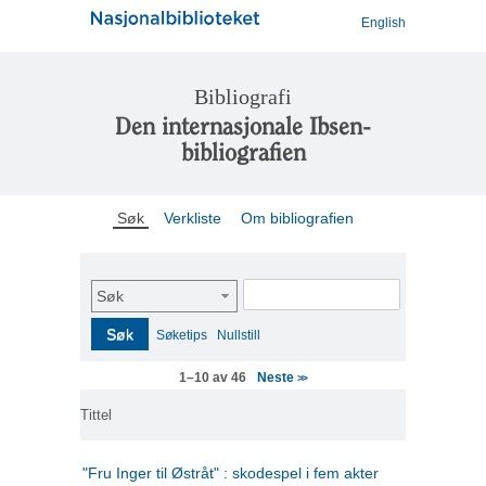
English
Bibliografi
Den internasjonale Ibsen-
bibliografien
Søk
Verkliste
Om bibliografien
Søk
Søk
Søketips
Nullstill
Neste
1–10 av 46
>>
Tittel
"Fru Inger til Østråt" : skodespel i fem akter