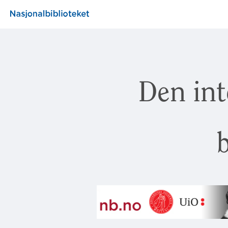
Den int
b