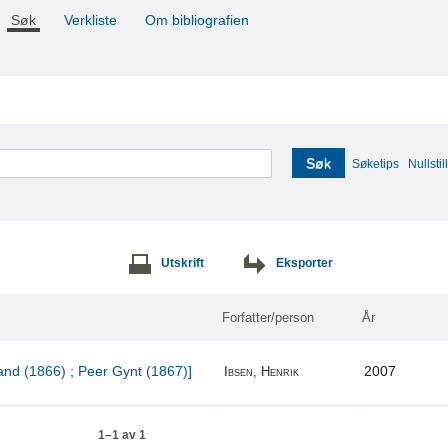
Søk
Verkliste
Om bibliografien
Søk
Søketips
Nullstill
Utskrift
Eksporter
Forfatter/person
År
and (1866) ; Peer Gynt (1867)]
2007
Ibsen, Henrik
1–1 av 1