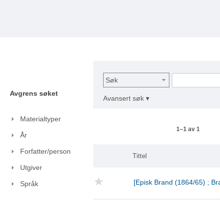
Søk
Avgrens søket
Avansert søk ▾
Materialtyper
1–1 av 1
År
Forfatter/person
Tittel
Utgiver
[Episk Brand (1864/65) ; Br
Språk