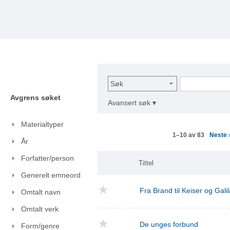
Søk
Avgrens søket
Avansert søk ▾
Materialtyper
Neste
1–10 av 83
År
Forfatter/person
Tittel
Generelt emneord
Fra Brand til Keiser og Gal
Omtalt navn
Omtalt verk
De unges forbund
Form/genre