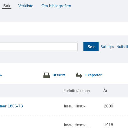
Søk
Verkliste
Om bibliografien
Søk
Søketips
Nullstill
Utskrift
Eksporter
>>
Forfatter/person
År
ilæer 1866-73
2000
Ibsen, Henrik
1918
Ibsen, Henrik ...