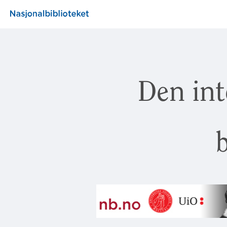
Den int
b