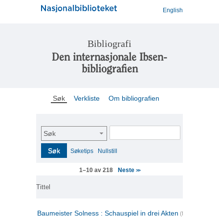
English
Bibliografi
Den internasjonale Ibsen-
bibliografien
Søk
Verkliste
Om bibliografien
Søk
Søk
Søketips
Nullstill
Neste
1–10 av 218
>>
Tittel
Baumeister Solness : Schauspiel in drei Akten
(tysk)