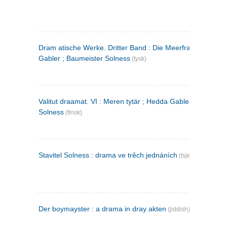
Dram atische Werke. Dritter Band : Die Meerfrau ; Hedda
Gabler ; Baumeister Solness
(tysk)
Valitut draamat. VI : Meren tytär ; Hedda Gabler ; Rakentaj
Solness
(finsk)
Stavitel Solness : drama ve trěch jednáních
(tsjekkisk)
Der boymayster : a drama in dray akten
(jiddish)