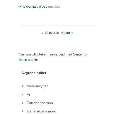
Prividenija : p'esy
(russisk)
Neste
1–10 av 218
>>
Nasjonalbiblioteket i samarbeid med
Senter for
Ibsen-studier
Avgrens søket
Materialtyper
År
Forfatter/person
Generelt emneord