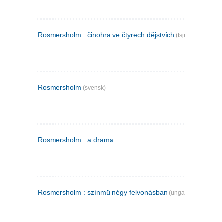
Rosmersholm : činohra ve čtyrech dějstvích
(tsjekkisk)
Rosmersholm
(svensk)
Rosmersholm : a drama
Rosmersholm : színmü négy felvonásban
(ungarsk)