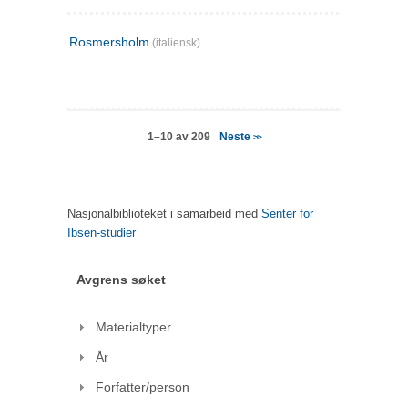
Rosmersholm
(italiensk)
Neste
1–10 av 209
>>
Nasjonalbiblioteket i samarbeid med
Senter for
Ibsen-studier
Avgrens søket
Materialtyper
År
Forfatter/person