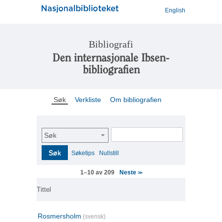
English
Bibliografi
Den internasjonale Ibsen-
bibliografien
Søk
Verkliste
Om bibliografien
Søk
Søk
Søketips
Nullstill
Neste
1–10 av 209
>>
Tittel
Rosmersholm
(svensk)