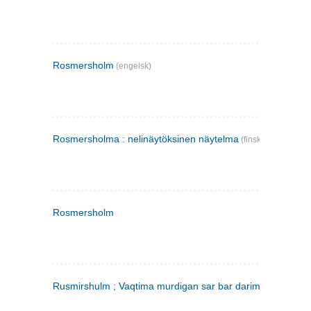
Rosmersholm
(engelsk)
Rosmersholma : nelinäytöksinen näytelma
(finsk)
Rosmersholm
Rusmirshulm ; Vaqtima murdigan sar bar darim
(farsi)