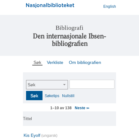
English
Bibliografi
Den internasjonale Ibsen-
bibliografien
Søk
Verkliste
Om bibliografien
Søk
Søk
Søketips
Nullstill
Neste
1–10 av 138
>>
Tittel
Kis Eyolf
(ungarsk)