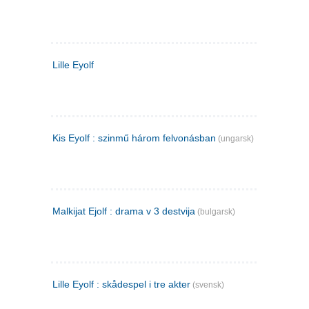
Lille Eyolf
Kis Eyolf : szinmű három felvonásban
(ungarsk)
Malkijat Ejolf : drama v 3 destvija
(bulgarsk)
Lille Eyolf : skådespel i tre akter
(svensk)