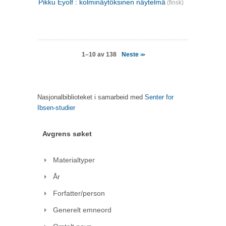
Pikku Eyolf : kolminäytöksinen näytelmä
(finsk)
Neste
1–10 av 138
>>
Nasjonalbiblioteket i samarbeid med
Senter for
Ibsen-studier
Avgrens søket
Materialtyper
År
Forfatter/person
Generelt emneord