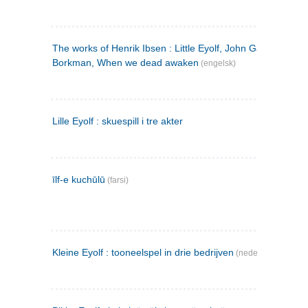
The works of Henrik Ibsen : Little Eyolf, John Gabriel
Borkman, When we dead awaken
(engelsk)
Lille Eyolf : skuespill i tre akter
īlf-e kuchūlū
(farsi)
Kleine Eyolf : tooneelspel in drie bedrijven
(nederlandsk)