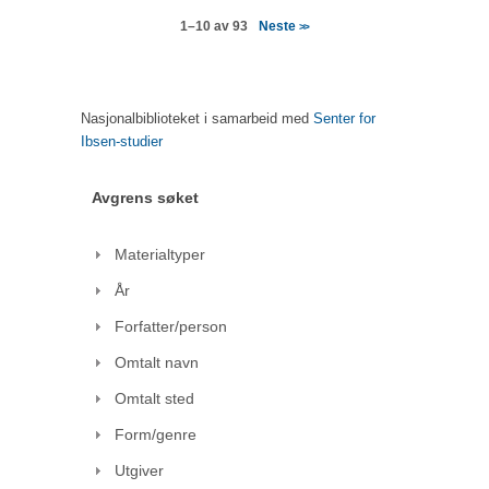
Neste
1–10 av 93
>>
Nasjonalbiblioteket i samarbeid med
Senter for
Ibsen-studier
Avgrens søket
Materialtyper
År
Forfatter/person
Omtalt navn
Omtalt sted
Form/genre
Utgiver