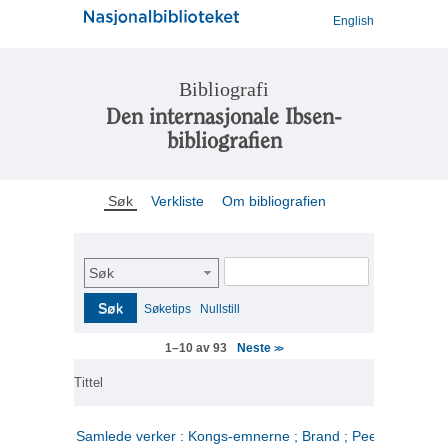
English
Bibliografi
Den internasjonale Ibsen-
bibliografien
Søk
Verkliste
Om bibliografien
Søk
Søk
Søketips
Nullstill
Neste
1–10 av 93
>>
Tittel
Samlede verker : Kongs-emnerne ; Brand ; Peer Gynt. 2