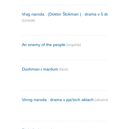
Vrag naroda : (Doktor Štokman ) : drama v 5 dejstvijach
(russisk)
An enemy of the people
(engelsk)
Dushman-i mardum
(farsi)
Vorog naroda : drama v pja'toch aktach
(ukrainsk)