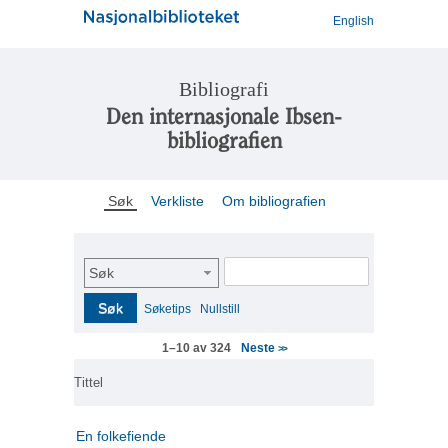
English
Bibliografi
Den internasjonale Ibsen-
bibliografien
Søk
Verkliste
Om bibliografien
Søk
Søk
Søketips
Nullstill
Neste
1–10 av 324
>>
Tittel
En folkefiende