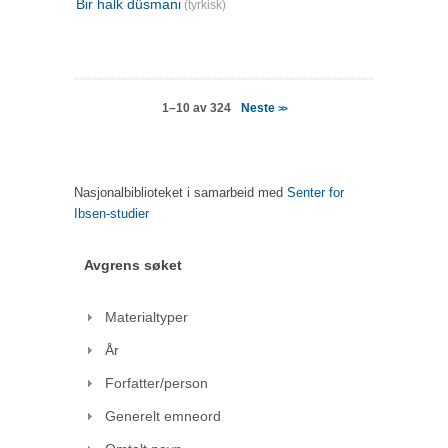
Bir halk düsmani
(tyrkisk)
Neste
1–10 av 324
>>
Nasjonalbiblioteket i samarbeid med
Senter for
Ibsen-studier
Avgrens søket
Materialtyper
År
Forfatter/person
Generelt emneord