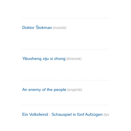
Doktor Štokman
(russisk)
Yibusheng xiju si zhong
(kinesisk)
An enemy of the people
(engelsk)
Ein Volksfeind : Schauspiel in fünf Aufzügen
(tysk)