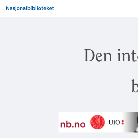
Den int
b