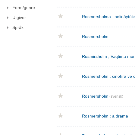
Form/genre
Rosmersholma : nelinäytök
Utgiver
Språk
Rosmersholm
Rusmirshulm ; Vaqtima mur
Rosmersholm : činohra ve č
Rosmersholm
(svensk)
Rosmersholm : a drama