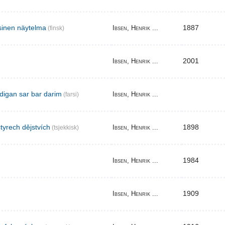
sinen näytelma
1887
Ibsen, Henrik ...
(finsk)
2001
Ibsen, Henrik ...
digan sar bar darim
Ibsen, Henrik ...
(farsi)
tyrech dějstvích
1898
Ibsen, Henrik ...
(tsjekkisk)
1984
Ibsen, Henrik ...
1909
Ibsen, Henrik ...