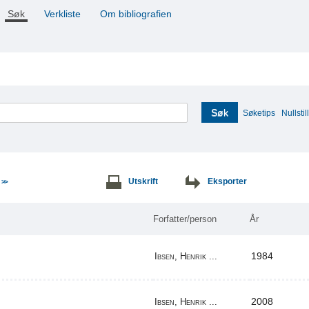
Søk
Verkliste
Om bibliografien
Søk
Søketips
Nullstill
e
Utskrift
Eksporter
>>
Forfatter/person
År
1984
Ibsen, Henrik ...
2008
Ibsen, Henrik ...