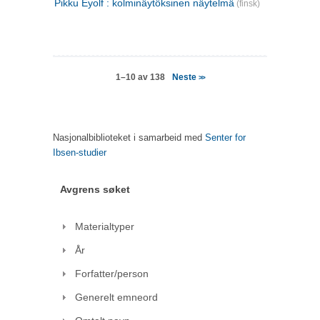
Pikku Eyolf : kolminäytöksinen näytelmä
(finsk)
Neste
1–10 av 138
>>
Nasjonalbiblioteket i samarbeid med
Senter for
Ibsen-studier
Avgrens søket
Materialtyper
År
Forfatter/person
Generelt emneord