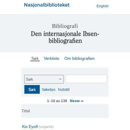
English
Bibliografi
Den internasjonale Ibsen-
bibliografien
Søk
Verkliste
Om bibliografien
Søk
Søk
Søketips
Nullstill
Neste
1–10 av 138
>>
Tittel
Kis Eyolf
(ungarsk)