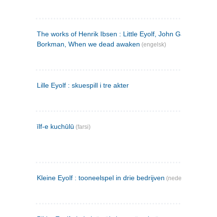
The works of Henrik Ibsen : Little Eyolf, John Gabriel
Borkman, When we dead awaken
(engelsk)
Lille Eyolf : skuespill i tre akter
īlf-e kuchūlū
(farsi)
Kleine Eyolf : tooneelspel in drie bedrijven
(nederlandsk)