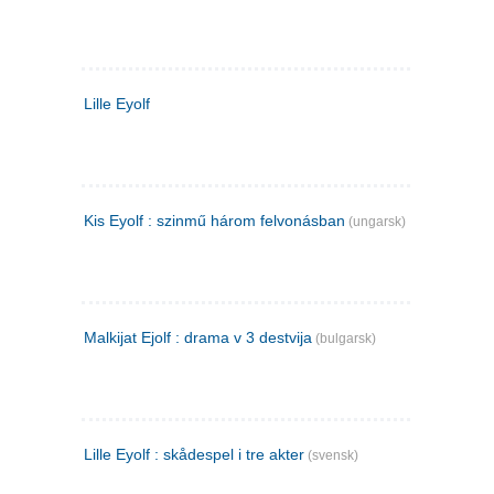
Lille Eyolf
Kis Eyolf : szinmű három felvonásban
(ungarsk)
Malkijat Ejolf : drama v 3 destvija
(bulgarsk)
Lille Eyolf : skådespel i tre akter
(svensk)