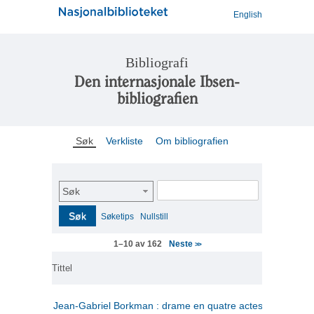
English
Bibliografi
Den internasjonale Ibsen-
bibliografien
Søk
Verkliste
Om bibliografien
Søk
Søk
Søketips
Nullstill
Neste
1–10 av 162
>>
Tittel
Jean-Gabriel Borkman : drame en quatre actes
(fransk)