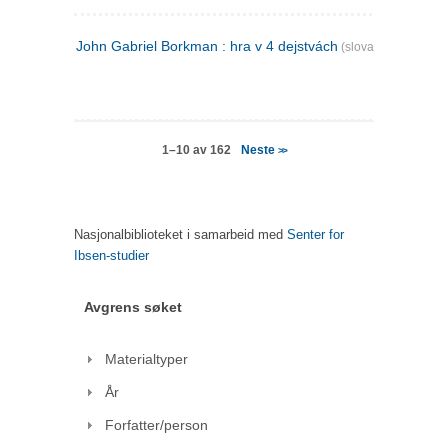
John Gabriel Borkman : hra v 4 dejstvách
(slovakisk)
Neste
1–10 av 162
>>
Nasjonalbiblioteket i samarbeid med
Senter for
Ibsen-studier
Avgrens søket
Materialtyper
År
Forfatter/person