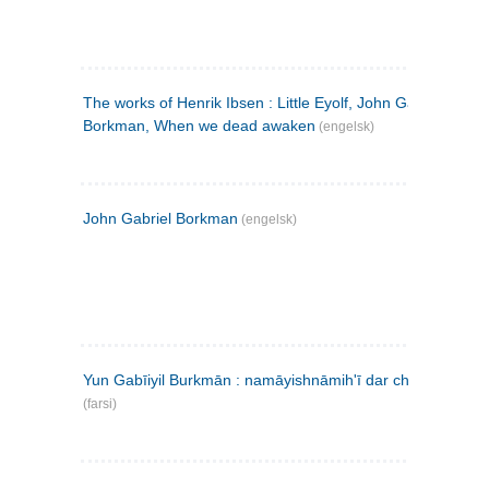
The works of Henrik Ibsen : Little Eyolf, John Gabriel
Borkman, When we dead awaken
(engelsk)
John Gabriel Borkman
(engelsk)
Yun Gabīiyil Burkmān : namāyishnāmihʹī dar chahār pardih
(farsi)