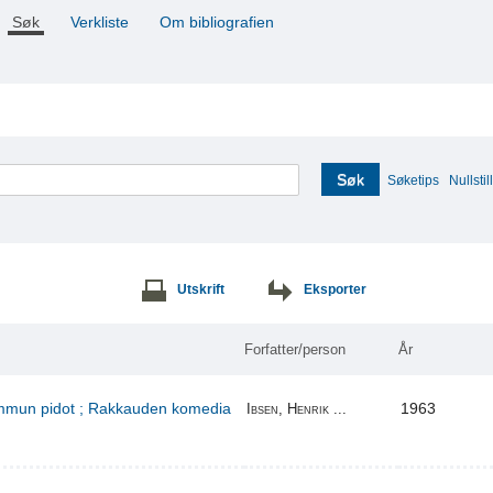
Søk
Verkliste
Om bibliografien
Søk
Søketips
Nullstill
Utskrift
Eksporter
Forfatter/person
År
kummun pidot ; Rakkauden komedia
1963
Ibsen, Henrik ...