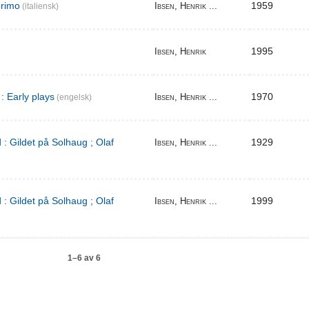
primo
1959
Ibsen, Henrik ...
(italiensk)
1995
Ibsen, Henrik
: Early plays
1970
Ibsen, Henrik ...
(engelsk)
 : Gildet på Solhaug ; Olaf
1929
Ibsen, Henrik ...
 : Gildet på Solhaug ; Olaf
1999
Ibsen, Henrik ...
1–6 av 6