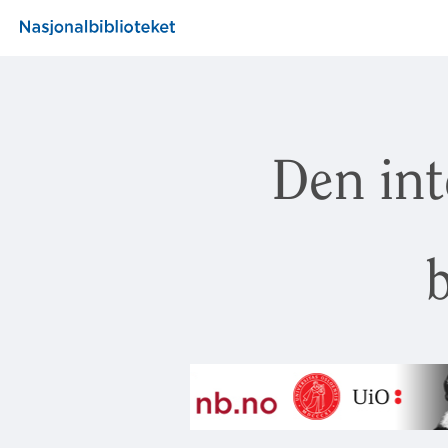
Den int
b