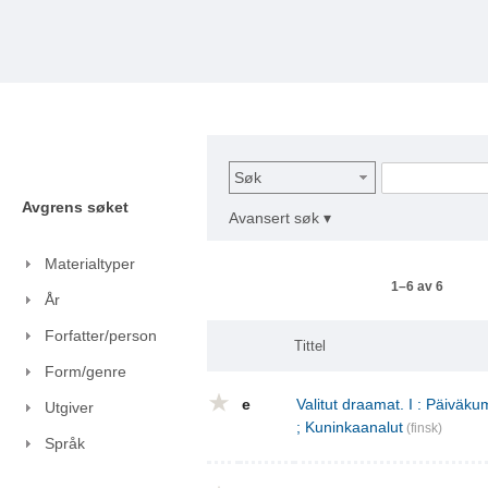
Søk
Avgrens søket
Avansert søk ▾
Materialtyper
1–6 av 6
År
Forfatter/person
Tittel
Form/genre
e
Valitut draamat. I : Päivä
Utgiver
; Kuninkaanalut
(finsk)
Språk