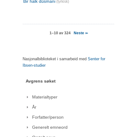
Bir halk düsmani
(tyrkisk)
Neste
1–10 av 324
>>
Nasjonalbiblioteket i samarbeid med
Senter for
Ibsen-studier
Avgrens søket
Materialtyper
År
Forfatter/person
Generelt emneord