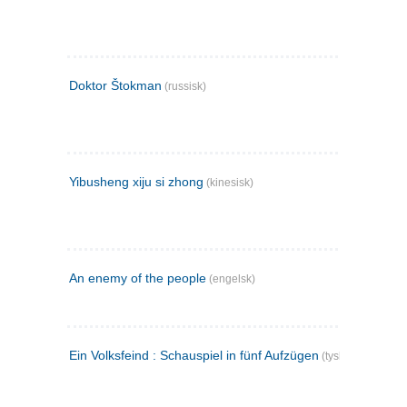
Doktor Štokman
(russisk)
Yibusheng xiju si zhong
(kinesisk)
An enemy of the people
(engelsk)
Ein Volksfeind : Schauspiel in fünf Aufzügen
(tysk)