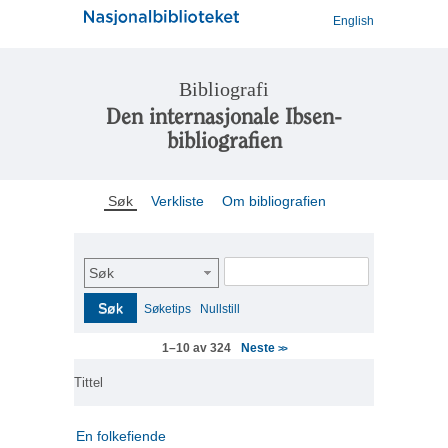
English
Bibliografi
Den internasjonale Ibsen-
bibliografien
Søk
Verkliste
Om bibliografien
Søk
Søk
Søketips
Nullstill
Neste
1–10 av 324
>>
Tittel
En folkefiende