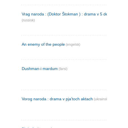
Vrag naroda : (Doktor Štokman ) : drama v 5 dejstvijach
(russisk)
An enemy of the people
(engelsk)
Dushman-i mardum
(farsi)
Vorog naroda : drama v pja'toch aktach
(ukrainsk)