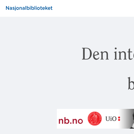
Den int
b