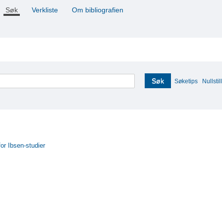
Søk
Verkliste
Om bibliografien
Søk
Søketips
Nullstill
for Ibsen-studier