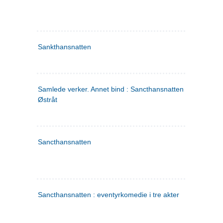
Sankthansnatten
Samlede verker. Annet bind : Sancthansnatten ; Fru Inger ti
Østråt
Sancthansnatten
Sancthansnatten : eventyrkomedie i tre akter