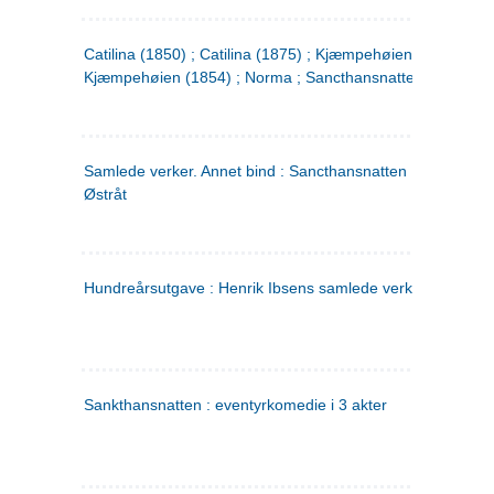
Catilina (1850) ; Catilina (1875) ; Kjæmpehøien (1850) ;
Kjæmpehøien (1854) ; Norma ; Sancthansnatten
Samlede verker. Annet bind : Sancthansnatten ; Fru Inger ti
Østråt
Hundreårsutgave : Henrik Ibsens samlede verker. 2
Sankthansnatten : eventyrkomedie i 3 akter