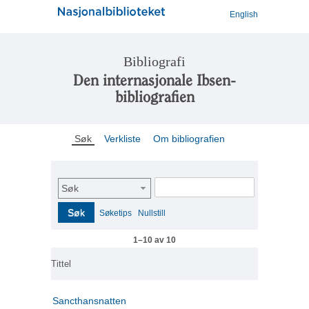
English
Bibliografi
Den internasjonale Ibsen-
bibliografien
Søk
Verkliste
Om bibliografien
Søk
Søk
Søketips
Nullstill
1–10 av 10
Tittel
Sancthansnatten