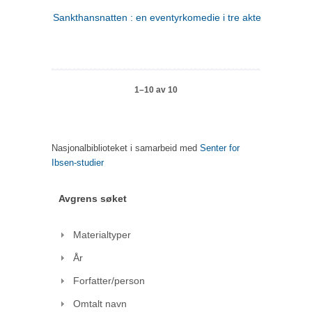
Sankthansnatten : en eventyrkomedie i tre akter
1–10 av 10
Nasjonalbiblioteket i samarbeid med
Senter for
Ibsen-studier
Avgrens søket
Materialtyper
År
Forfatter/person
Omtalt navn