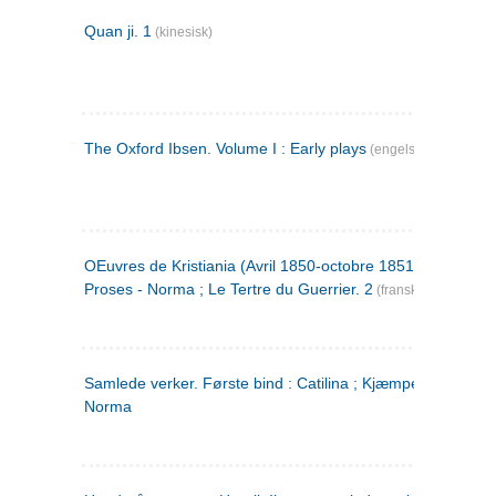
Quan ji. 1
(kinesisk)
The Oxford Ibsen. Volume I : Early plays
(engelsk)
OEuvres de Kristiania (Avril 1850-octobre 1851) : Poèmes 
Proses - Norma ; Le Tertre du Guerrier. 2
(fransk)
Samlede verker. Første bind : Catilina ; Kjæmpehøien ;
Norma