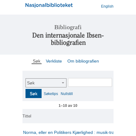
English
Bibliografi
Den internasjonale Ibsen-
bibliografien
Søk
Verkliste
Om bibliografien
Søk
Søk
Søketips
Nullstill
1–10 av 10
Tittel
Norma, eller en Politikers Kjærlighed : musik-tragedie i tre