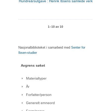
Hundreårsutgave : Henrik Ibsens samlede verker. 1
1–10 av 10
Nasjonalbiblioteket i samarbeid med
Senter for
Ibsen-studier
Avgrens søket
Materialtyper
År
Forfatter/person
Generelt emneord