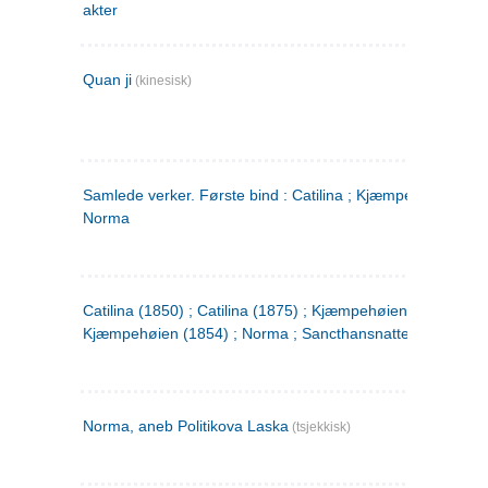
akter
Quan ji
(kinesisk)
Samlede verker. Første bind : Catilina ; Kjæmpehøien ;
Norma
Catilina (1850) ; Catilina (1875) ; Kjæmpehøien (1850) ;
Kjæmpehøien (1854) ; Norma ; Sancthansnatten
Norma, aneb Politikova Laska
(tsjekkisk)