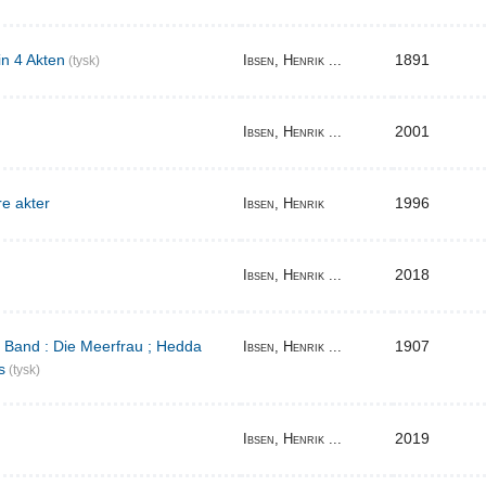
in 4 Akten
1891
Ibsen, Henrik ...
(tysk)
2001
Ibsen, Henrik ...
re akter
1996
Ibsen, Henrik
2018
Ibsen, Henrik ...
r Band : Die Meerfrau ; Hedda
1907
Ibsen, Henrik ...
s
(tysk)
2019
Ibsen, Henrik ...