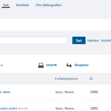
Søk
Verkliste
Om bibliografien
Søk
Søketips
Nullstill
e
Utskrift
Eksporter
>>
Forfatter/person
År
re akter
1890
Ibsen, Henrik
uatre actes
1892
Ibsen, Henrik ...
(fransk)