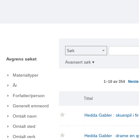
Søk
Avgrens søket
Avansert søk ▾
Materialtyper
Nest
1–10 av 354
År
Forfatter/person
Tittel
Generelt emneord
Hedda Gabler : skuespil i fi
Omtalt navn
Omtalt sted
Hedda Gabler : drame en q
Omtalt verk