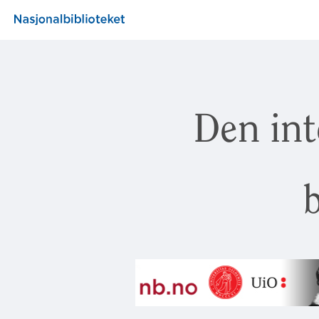
Den int
b