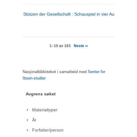
Stützen der Gesellschaft : Schauspiel in vier Aufzügen
(tysk
Neste
1–10 av 183
>>
Nasjonalbiblioteket i samarbeid med
Senter for
Ibsen-studier
Avgrens søket
Materialtyper
År
Forfatter/person