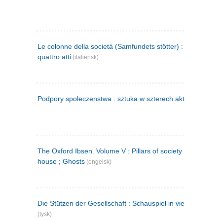
Le colonne della società (Samfundets stötter) : commedia 
quattro atti
(italiensk)
Podpory spoleczenstwa : sztuka w szterech aktach
(polsk)
The Oxford Ibsen. Volume V : Pillars of society ; A doll's
house ; Ghosts
(engelsk)
Die Stützen der Gesellschaft : Schauspiel in vier Aufzügen
(tysk)