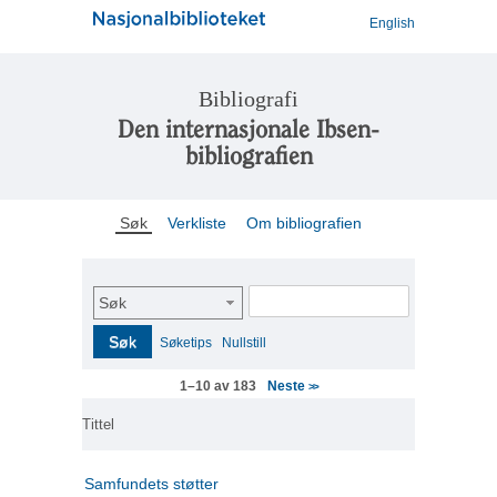
English
Bibliografi
Den internasjonale Ibsen-
bibliografien
Søk
Verkliste
Om bibliografien
Søk
Søk
Søketips
Nullstill
Neste
1–10 av 183
>>
Tittel
Samfundets støtter