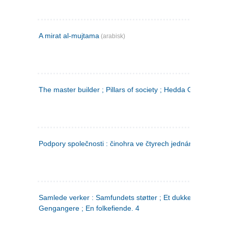
A mirat al-mujtama
(arabisk)
The master builder ; Pillars of society ; Hedda Gabler
Podpory společnosti : činohra ve čtyrech jednáních
(tsjekkis
Samlede verker : Samfundets støtter ; Et dukkehjem ;
Gengangere ; En folkefiende. 4