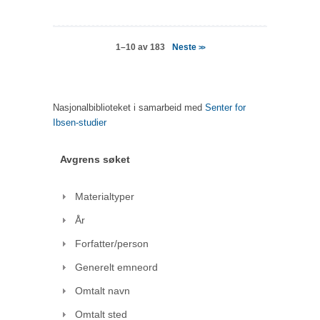
Neste
1–10 av 183
>>
Nasjonalbiblioteket i samarbeid med
Senter for
Ibsen-studier
Avgrens søket
Materialtyper
År
Forfatter/person
Generelt emneord
Omtalt navn
Omtalt sted