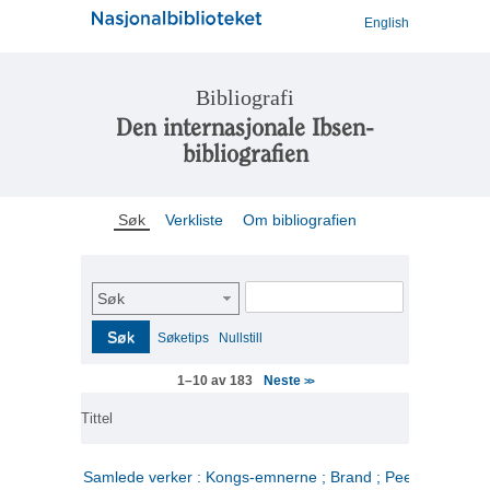
English
Bibliografi
Den internasjonale Ibsen-
bibliografien
Søk
Verkliste
Om bibliografien
Søk
Søk
Søketips
Nullstill
Neste
1–10 av 183
>>
Tittel
Samlede verker : Kongs-emnerne ; Brand ; Peer Gynt. 2