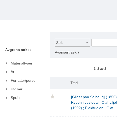
Søk
Avgrens søket
Avansert søk ▾
Materialtyper
1–2 av 2
År
Forfatter/person
Tittel
Utgiver
[Gildet paa Solhoug] (1856)
Språk
Rypen i Justedal ; Olaf Lilje
(1902) ; Fjeldfuglen ; Olaf L