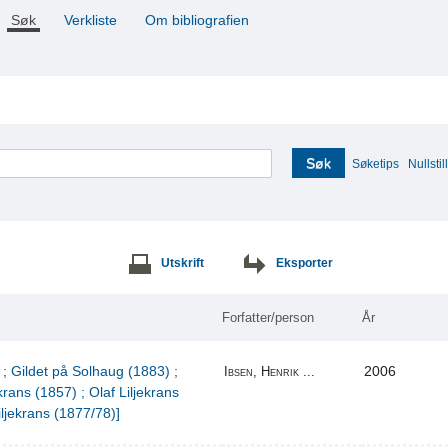
Søk
Verkliste
Om bibliografien
Søk
Søketips
Nullstill
Utskrift
Eksporter
Forfatter/person
År
 ; Gildet på Solhaug (1883) ;
2006
Ibsen, Henrik ...
krans (1857) ; Olaf Liljekrans
iljekrans (1877/78)]