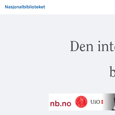
Den int
b