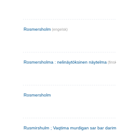
Rosmersholm
(engelsk)
Rosmersholma : nelinäytöksinen näytelma
(finsk)
Rosmersholm
Rusmirshulm ; Vaqtima murdigan sar bar darim
(farsi)