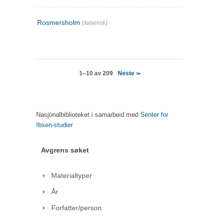
Rosmersholm
(italiensk)
Neste
1–10 av 209
>>
Nasjonalbiblioteket i samarbeid med
Senter for
Ibsen-studier
Avgrens søket
Materialtyper
År
Forfatter/person