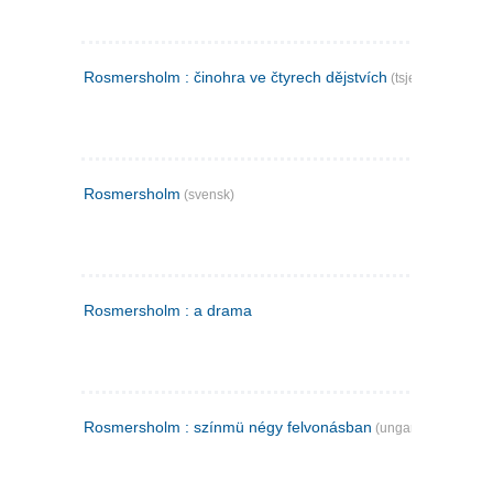
Rosmersholm : činohra ve čtyrech dějstvích
(tsjekkisk)
Rosmersholm
(svensk)
Rosmersholm : a drama
Rosmersholm : színmü négy felvonásban
(ungarsk)