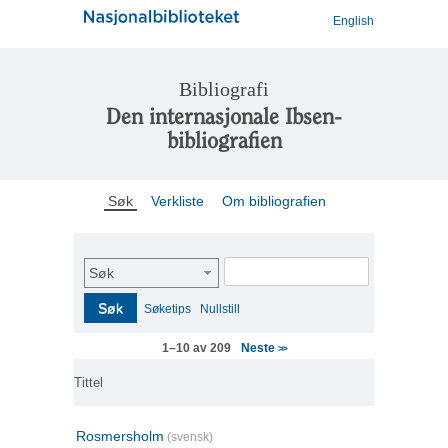
English
Bibliografi
Den internasjonale Ibsen-
bibliografien
Søk
Verkliste
Om bibliografien
Søk
Søk
Søketips
Nullstill
Neste
1–10 av 209
>>
Tittel
Rosmersholm
(svensk)