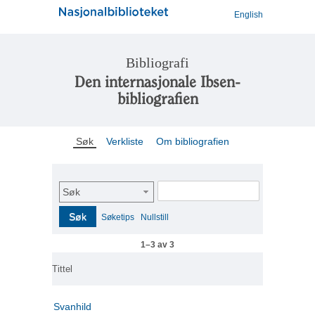
English
Bibliografi
Den internasjonale Ibsen-
bibliografien
Søk
Verkliste
Om bibliografien
Søk
Søk
Søketips
Nullstill
1–3 av 3
Tittel
Svanhild