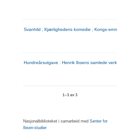
Svanhild ; Kjærlighedens komedie ; Kongs-emnerne
Hundreårsutgave : Henrik Ibsens samlede verker. 4
1–3 av 3
Nasjonalbiblioteket i samarbeid med
Senter for
Ibsen-studier