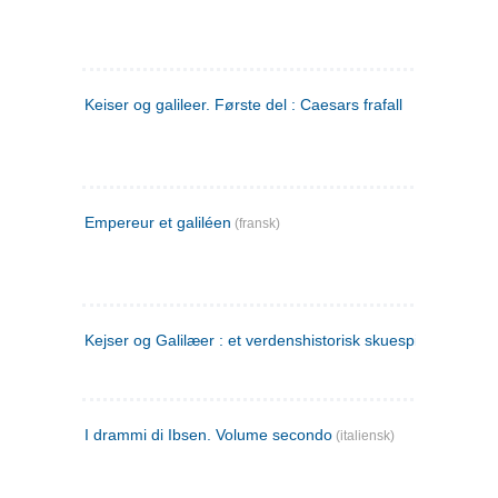
Keiser og galileer. Første del : Caesars frafall
Empereur et galiléen
(fransk)
Kejser og Galilæer : et verdenshistorisk skuespil
I drammi di Ibsen. Volume secondo
(italiensk)