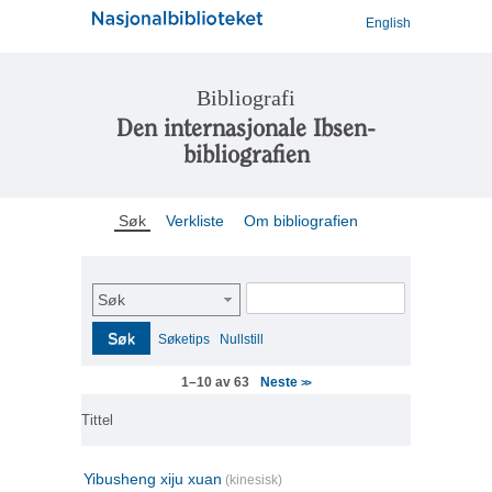
English
Bibliografi
Den internasjonale Ibsen-
bibliografien
Søk
Verkliste
Om bibliografien
Søk
Søk
Søketips
Nullstill
Neste
1–10 av 63
>>
Tittel
Yibusheng xiju xuan
(kinesisk)