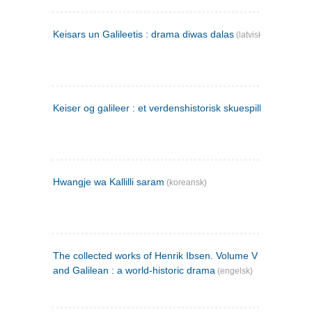
Keisars un Galileetis : drama diwas dalas
(latvisk)
Keiser og galileer : et verdenshistorisk skuespill (1873)
Hwangje wa Kallilli saram
(koreansk)
The collected works of Henrik Ibsen. Volume V : Emperor
and Galilean : a world-historic drama
(engelsk)