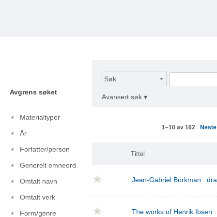
Søk
Avgrens søket
Avansert søk ▾
Materialtyper
Nest
1–10 av 162
År
Forfatter/person
Tittel
Generelt emneord
Jean-Gabriel Borkman : dr
Omtalt navn
Omtalt verk
The works of Henrik Ibsen : 
Form/genre