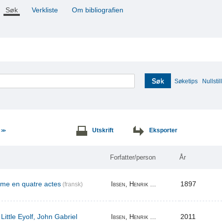
Søk
Verkliste
Om bibliografien
Søk
Søketips
Nullstill
e
Utskrift
Eksporter
>>
Forfatter/person
År
ame en quatre actes
1897
Ibsen, Henrik ...
(fransk)
Little Eyolf, John Gabriel
2011
Ibsen, Henrik ...