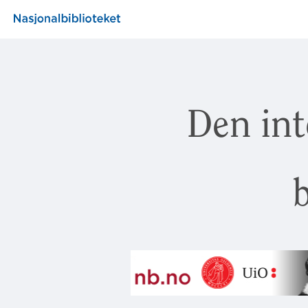
Den int
b