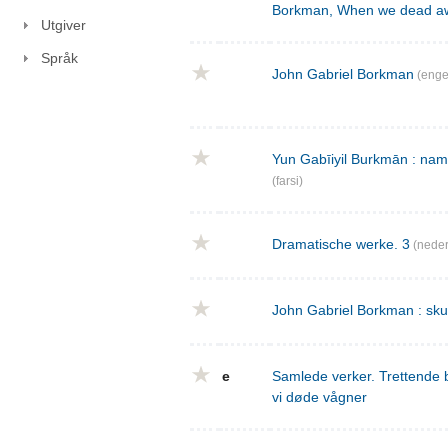
Borkman, When we dead a
Utgiver
Språk
John Gabriel Borkman
(enge
Yun Gabīiyil Burkmān : nama
(farsi)
Dramatische werke. 3
(neder
John Gabriel Borkman : skues
e
Samlede verker. Trettende 
vi døde vågner