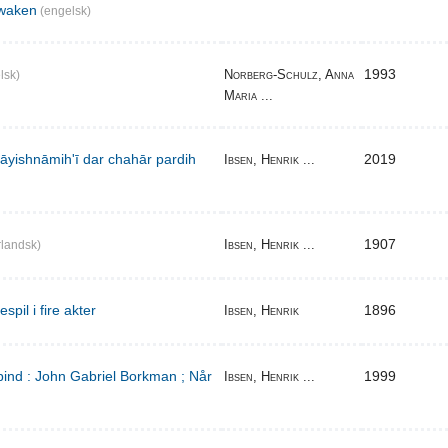
waken
(engelsk)
1993
Norberg-Schulz, Anna
lsk)
Maria ...
̄yishnāmihʹī dar chahār pardih
2019
Ibsen, Henrik ...
1907
Ibsen, Henrik ...
landsk)
pil i fire akter
1896
Ibsen, Henrik
bind : John Gabriel Borkman ; Når
1999
Ibsen, Henrik ...