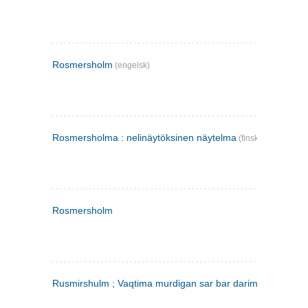
Rosmersholm
(engelsk)
Rosmersholma : nelinäytöksinen näytelma
(finsk)
Rosmersholm
Rusmirshulm ; Vaqtima murdigan sar bar darim
(farsi)