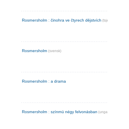
Rosmersholm : činohra ve čtyrech dějstvích
(tsjekkisk)
Rosmersholm
(svensk)
Rosmersholm : a drama
Rosmersholm : színmü négy felvonásban
(ungarsk)