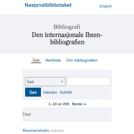
English
Bibliografi
Den internasjonale Ibsen-
bibliografien
Søk
Verkliste
Om bibliografien
Søk
Søk
Søketips
Nullstill
Neste
1–10 av 209
>>
Tittel
Rosmersholm
(svensk)