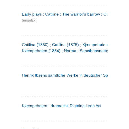
Early plays : Catiline ; The warrior's barrow ; Olaf Liljekran
(engelsk)
Catilina (1850) ; Catilina (1875) ; Kjæmpehøien (1850) ;
Kjæmpehøien (1854) ; Norma ; Sancthansnatten
Henrik Ibsens sämtliche Werke in deutscher Sprache. 2
(ty
Kjæmpehøien : dramatisk Digtning i een Act