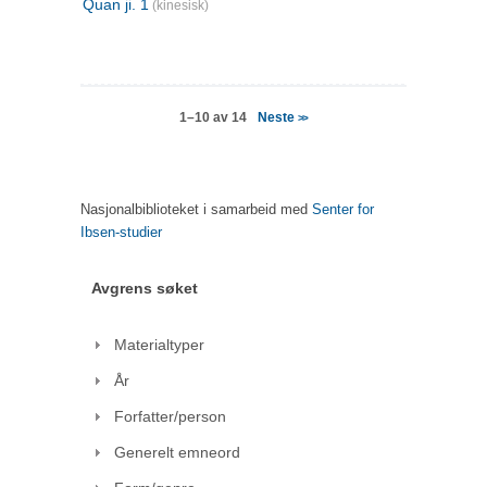
Quan ji. 1
(kinesisk)
Neste
1–10 av 14
>>
Nasjonalbiblioteket i samarbeid med
Senter for
Ibsen-studier
Avgrens søket
Materialtyper
År
Forfatter/person
Generelt emneord