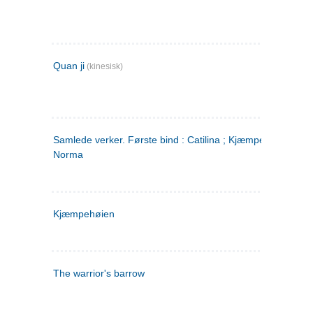
Quan ji
(kinesisk)
Samlede verker. Første bind : Catilina ; Kjæmpehøien ;
Norma
Kjæmpehøien
The warrior's barrow