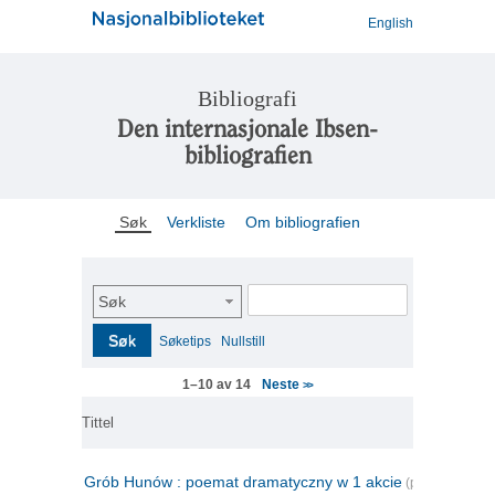
English
Bibliografi
Den internasjonale Ibsen-
bibliografien
Søk
Verkliste
Om bibliografien
Søk
Søk
Søketips
Nullstill
Neste
1–10 av 14
>>
Tittel
Grób Hunów : poemat dramatyczny w 1 akcie
(polsk)