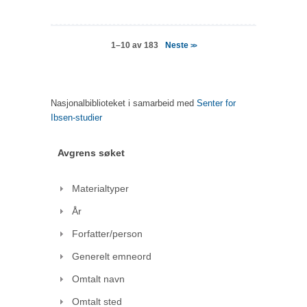
Neste
1–10 av 183
>>
Nasjonalbiblioteket i samarbeid med
Senter for
Ibsen-studier
Avgrens søket
Materialtyper
År
Forfatter/person
Generelt emneord
Omtalt navn
Omtalt sted