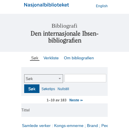
English
Bibliografi
Den internasjonale Ibsen-
bibliografien
Søk
Verkliste
Om bibliografien
Søk
Søk
Søketips
Nullstill
Neste
1–10 av 183
>>
Tittel
Samlede verker : Kongs-emnerne ; Brand ; Peer Gynt. 2