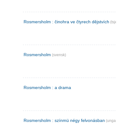
Rosmersholm : činohra ve čtyrech dějstvích
(tsjekkisk)
Rosmersholm
(svensk)
Rosmersholm : a drama
Rosmersholm : színmü négy felvonásban
(ungarsk)