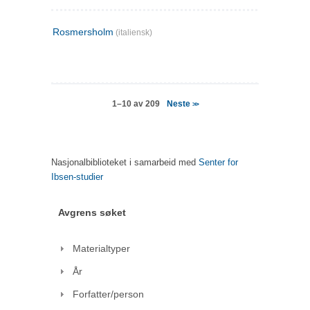
Rosmersholm
(italiensk)
Neste
1–10 av 209
>>
Nasjonalbiblioteket i samarbeid med
Senter for
Ibsen-studier
Avgrens søket
Materialtyper
År
Forfatter/person