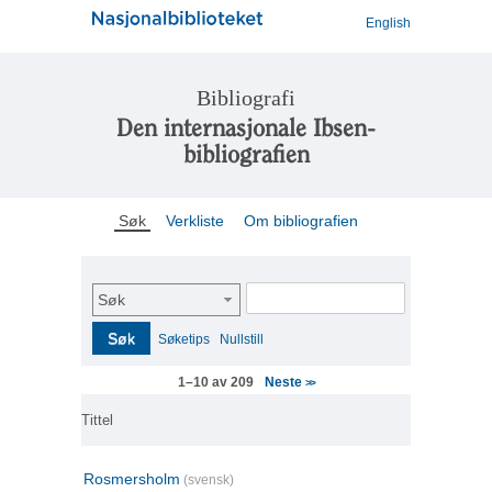
English
Bibliografi
Den internasjonale Ibsen-
bibliografien
Søk
Verkliste
Om bibliografien
Søk
Søk
Søketips
Nullstill
Neste
1–10 av 209
>>
Tittel
Rosmersholm
(svensk)