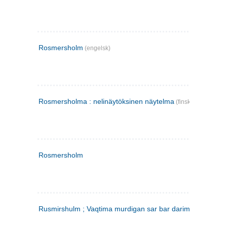
Rosmersholm
(engelsk)
Rosmersholma : nelinäytöksinen näytelma
(finsk)
Rosmersholm
Rusmirshulm ; Vaqtima murdigan sar bar darim
(farsi)