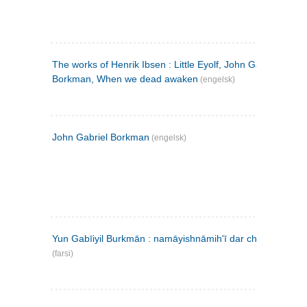
The works of Henrik Ibsen : Little Eyolf, John Gabriel
Borkman, When we dead awaken
(engelsk)
John Gabriel Borkman
(engelsk)
Yun Gabīiyil Burkmān : namāyishnāmihʹī dar chahār pardih
(farsi)