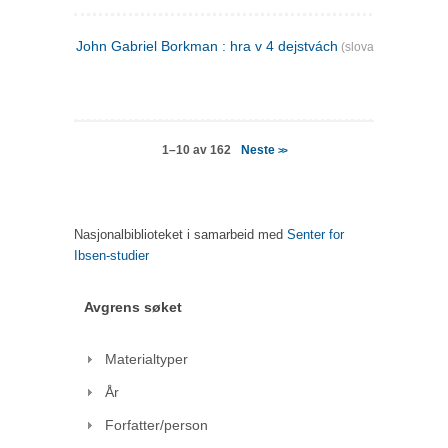
John Gabriel Borkman : hra v 4 dejstvách
(slovakisk)
Neste
1–10 av 162
>>
Nasjonalbiblioteket i samarbeid med
Senter for
Ibsen-studier
Avgrens søket
Materialtyper
År
Forfatter/person