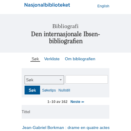
English
Bibliografi
Den internasjonale Ibsen-
bibliografien
Søk
Verkliste
Om bibliografien
Søk
Søk
Søketips
Nullstill
Neste
1–10 av 162
>>
Tittel
Jean-Gabriel Borkman : drame en quatre actes
(fransk)