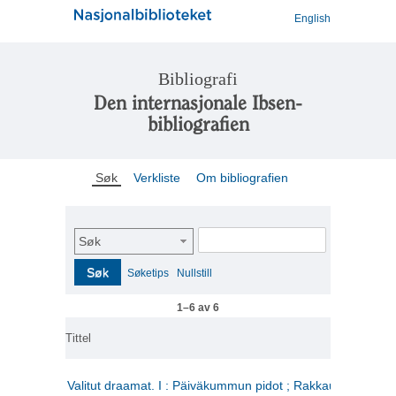
English
Bibliografi
Den internasjonale Ibsen-
bibliografien
Søk
Verkliste
Om bibliografien
Søk
Søk
Søketips
Nullstill
1–6 av 6
Tittel
Valitut draamat. I : Päiväkummun pidot ; Rakkauden kome