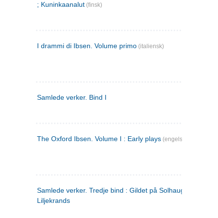
; Kuninkaanalut
(finsk)
I drammi di Ibsen. Volume primo
(italiensk)
Samlede verker. Bind I
The Oxford Ibsen. Volume I : Early plays
(engelsk)
Samlede verker. Tredje bind : Gildet på Solhaug ; Olaf
Liljekrands