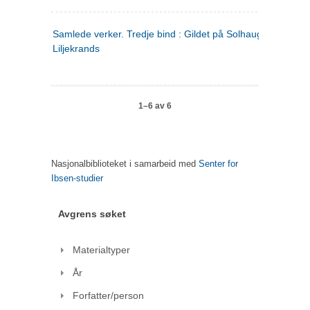
Samlede verker. Tredje bind : Gildet på Solhaug ; Olaf
Liljekrands
1–6 av 6
Nasjonalbiblioteket i samarbeid med
Senter for
Ibsen-studier
Avgrens søket
Materialtyper
År
Forfatter/person