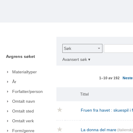
Søk
Avgrens søket
Avansert søk ▾
Materialtyper
Nest
1–10 av 192
År
Forfatter/person
Tittel
Omtalt navn
Fruen fra havet : skuespil i
Omtalt sted
Omtalt verk
La donna del mare
(italiensk)
Form/genre