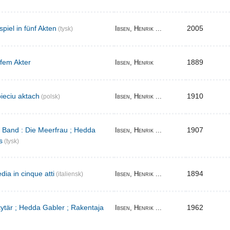
iel in fünf Akten
2005
Ibsen, Henrik ...
(tysk)
 fem Akter
1889
Ibsen, Henrik
ieciu aktach
1910
Ibsen, Henrik ...
(polsk)
r Band : Die Meerfrau ; Hedda
1907
Ibsen, Henrik ...
s
(tysk)
ia in cinque atti
1894
Ibsen, Henrik ...
(italiensk)
 tytär ; Hedda Gabler ; Rakentaja
1962
Ibsen, Henrik ...