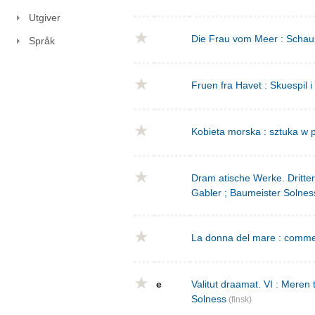
Utgiver
Die Frau vom Meer : Schausp
Språk
Fruen fra Havet : Skuespil i
Kobieta morska : sztuka w p
Dram atische Werke. Dritte
Gabler ; Baumeister Solnes
La donna del mare : commed
e
Valitut draamat. VI : Meren
Solness
(finsk)