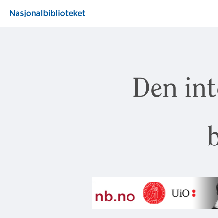
Den int
b