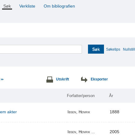
Søk
Verkliste
Om bibliografien
Søk
Søketips
Nullstill
e
Utskrift
Eksporter
>>
Forfatter/person
År
 fem akter
1888
Ibsen, Henrik
2005
Ibsen, Henrik ...