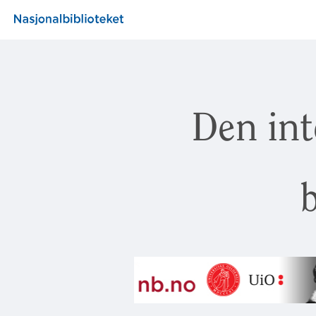
Den int
b