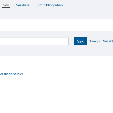
Søk
Verkliste
Om bibliografien
Søk
Søketips
Nullstill
for Ibsen-studier