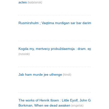
actes
(katalansk)
Rusmirshulm ; Vaqtima murdigan sar bar darim
(farsi)
Kogda my, mertvecy probuždaemsja : dram. epilog v 3 d
(russisk)
Jab ham murde jee uthenge
(hindi)
The works of Henrik Ibsen : Little Eyolf, John Gabriel
Borkman, When we dead awaken
(engelsk)