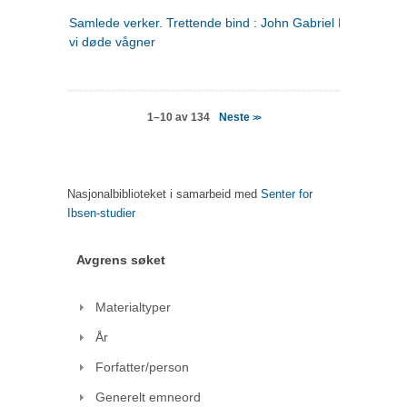
Samlede verker. Trettende bind : John Gabriel Borkman ; 
vi døde vågner
Neste
1–10 av 134
>>
Nasjonalbiblioteket i samarbeid med
Senter for
Ibsen-studier
Avgrens søket
Materialtyper
År
Forfatter/person
Generelt emneord