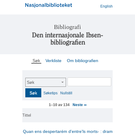
English
Bibliografi
Den internasjonale Ibsen-
bibliografien
Søk
Verkliste
Om bibliografien
Søk
Søk
Søketips
Nullstill
Neste
1–10 av 134
>>
Tittel
Quan ens despertarém d'entre'ls morts- : drama en tres