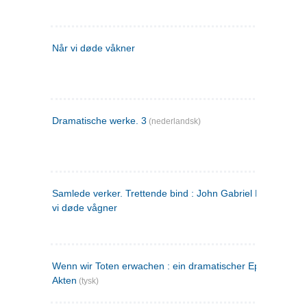
Når vi døde våkner
Dramatische werke. 3
(nederlandsk)
Samlede verker. Trettende bind : John Gabriel Borkman ; 
vi døde vågner
Wenn wir Toten erwachen : ein dramatischer Epilog in drei
Akten
(tysk)