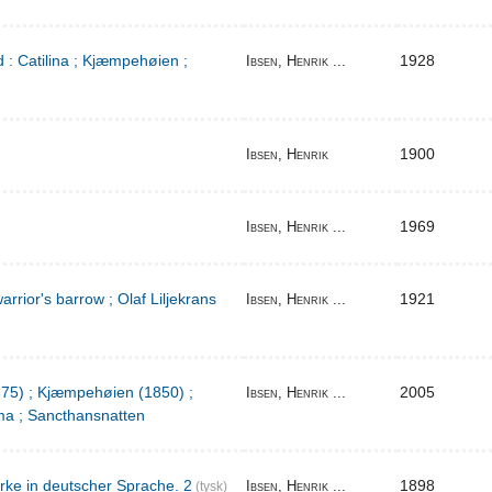
 : Catilina ; Kjæmpehøien ;
1928
Ibsen, Henrik ...
1900
Ibsen, Henrik
1969
Ibsen, Henrik ...
warrior's barrow ; Olaf Liljekrans
1921
Ibsen, Henrik ...
1875) ; Kjæmpehøien (1850) ;
2005
Ibsen, Henrik ...
a ; Sancthansnatten
rke in deutscher Sprache. 2
1898
Ibsen, Henrik ...
(tysk)