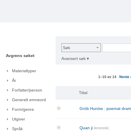
Søk
Avgrens søket
Avansert søk ▾
Materialtyper
Neste
1–10 av 14
År
Forfatter/person
Tittel
Generelt emneord
Grób Hunów : poemat drama
Form/genre
Utgiver
Quan ji
(kinesisk)
Språk