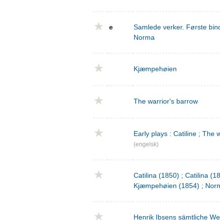
e
Samlede verker. Første bind
Norma
Kjæmpehøien
The warrior's barrow
Early plays : Catiline ; The 
(engelsk)
Catilina (1850) ; Catilina (
Kjæmpehøien (1854) ; Norm
Henrik Ibsens sämtliche We