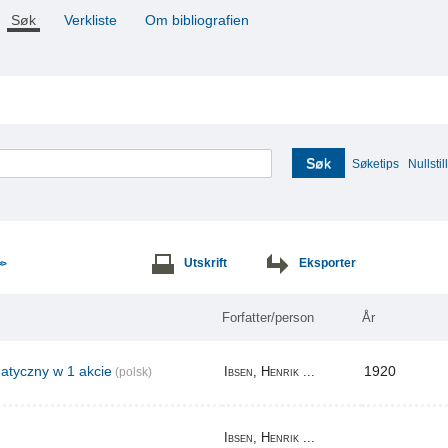
Søk
Verkliste
Om bibliografien
Søk
Søketips
Nullstill
Utskrift
Eksporter
>>
Forfatter/person
År
tyczny w 1 akcie
1920
Ibsen, Henrik ...
(polsk)
Ibsen, Henrik ...