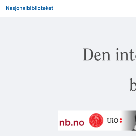
Den int
b