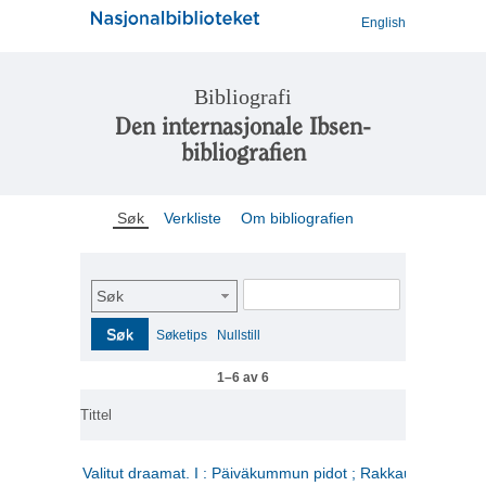
English
Bibliografi
Den internasjonale Ibsen-
bibliografien
Søk
Verkliste
Om bibliografien
Søk
Søk
Søketips
Nullstill
1–6 av 6
Tittel
Valitut draamat. I : Päiväkummun pidot ; Rakkauden kome