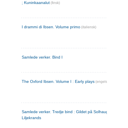
; Kuninkaanalut
(finsk)
I drammi di Ibsen. Volume primo
(italiensk)
Samlede verker. Bind I
The Oxford Ibsen. Volume I : Early plays
(engelsk)
Samlede verker. Tredje bind : Gildet på Solhaug ; Olaf
Liljekrands