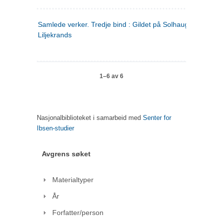
Samlede verker. Tredje bind : Gildet på Solhaug ; Olaf
Liljekrands
1–6 av 6
Nasjonalbiblioteket i samarbeid med
Senter for
Ibsen-studier
Avgrens søket
Materialtyper
År
Forfatter/person