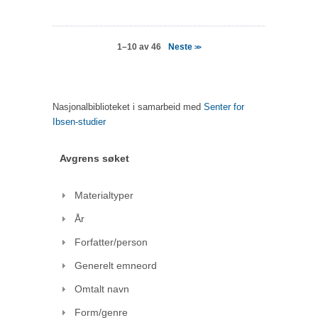
Neste
1–10 av 46
>>
Nasjonalbiblioteket i samarbeid med
Senter for
Ibsen-studier
Avgrens søket
Materialtyper
År
Forfatter/person
Generelt emneord
Omtalt navn
Form/genre