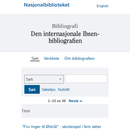
English
Bibliografi
Den internasjonale Ibsen-
bibliografien
Søk
Verkliste
Om bibliografien
Søk
Søk
Søketips
Nullstill
Neste
1–10 av 46
>>
Tittel
"Fru Inger til Østråt" : skodespel i fem akter