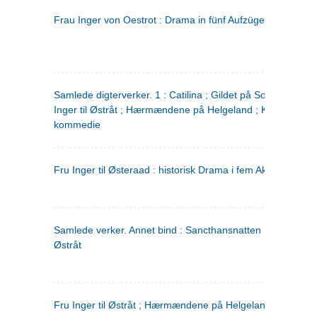
Frau Inger von Oestrot : Drama in fünf Aufzügen
(tysk)
Samlede digterverker. 1 : Catilina ; Gildet på Solhaug ; Fru
Inger til Østråt ; Hærmændene på Helgeland ; Kjærlighede
kommedie
Fru Inger til Østeraad : historisk Drama i fem Akter
Samlede verker. Annet bind : Sancthansnatten ; Fru Inger ti
Østråt
Fru Inger til Østråt ; Hærmændene på Helgeland