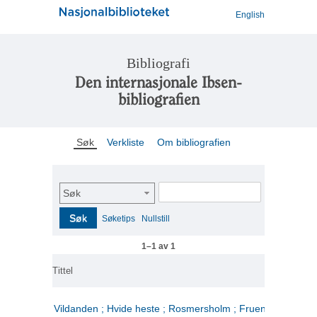
English
Bibliografi
Den internasjonale Ibsen-
bibliografien
Søk
Verkliste
Om bibliografien
Søk
Søk
Søketips
Nullstill
1–1 av 1
Tittel
Vildanden ; Hvide heste ; Rosmersholm ; Fruen fra havet