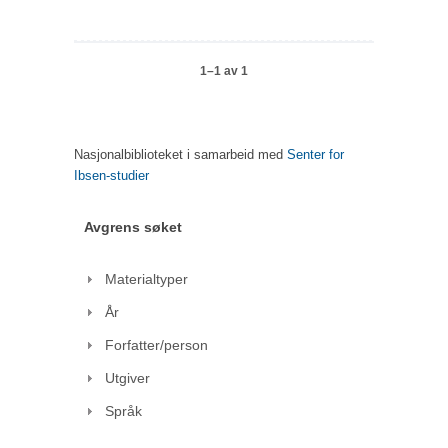
1–1 av 1
Nasjonalbiblioteket i samarbeid med
Senter for
Ibsen-studier
Avgrens søket
Materialtyper
År
Forfatter/person
Utgiver
Språk