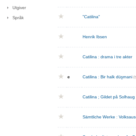
Utgiver
"Catilina"
Språk
Henrik Ibsen
Catilina : drama i tre akter
e
Catilina : Bir halk düşmani
(t
Catilina ; Gildet på Solhaug
Sämtliche Werke : Volksaus