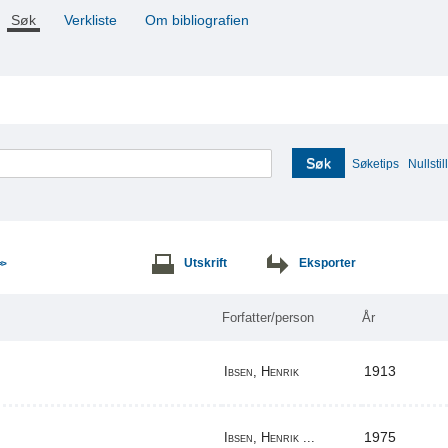
Søk
Verkliste
Om bibliografien
Søk
Søketips
Nullstill
Utskrift
Eksporter
>>
Forfatter/person
År
1913
Ibsen, Henrik
1975
Ibsen, Henrik ...