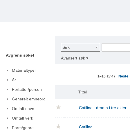
Søk
Avgrens søket
Avansert søk ▾
Materialtyper
Neste
1–10 av 47
År
Forfatter/person
Tittel
Generelt emneord
Catilina : drama i tre akter
Omtalt navn
Omtalt verk
Catilina
Form/genre