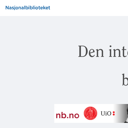
Den int
b