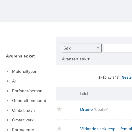
Søk
Avgrens søket
Avansert søk ▾
Materialtyper
Nest
1–10 av 347
År
Forfatter/person
Tittel
Generelt emneord
Drame
(kroatisk)
Omtalt navn
Omtalt verk
Vildanden : skuespil i fem a
Form/genre