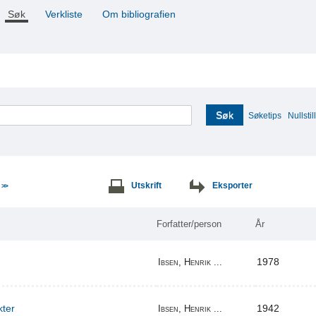
Søk
Verkliste
Om bibliografien
Søk
Søketips
Nullstill
e
Utskrift
Eksporter
>>
Forfatter/person
År
1978
Ibsen, Henrik ...
kter
1942
Ibsen, Henrik ...