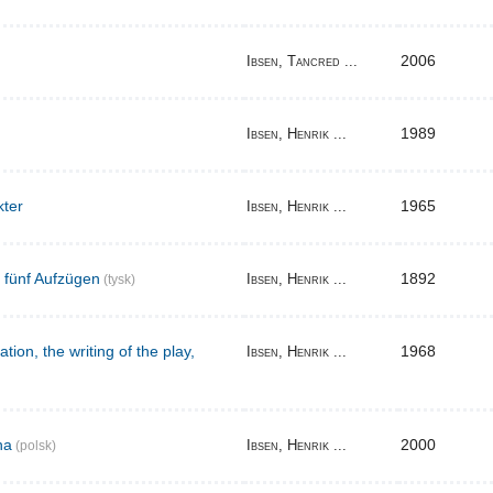
2006
Ibsen, Tancred ...
1989
Ibsen, Henrik ...
kter
1965
Ibsen, Henrik ...
n fünf Aufzügen
1892
Ibsen, Henrik ...
(tysk)
tion, the writing of the play,
1968
Ibsen, Henrik ...
na
2000
Ibsen, Henrik ...
(polsk)