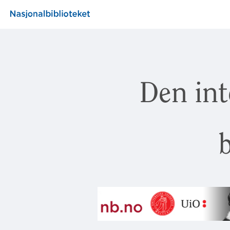
Den int
b