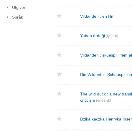
Utgiver
Vildanden : en film
Språk
Yaban ördeği
(tyrkisk)
Vildanden : skuespil i fem a
Die Wildente : Schauspiel i
The wild duck : a new transla
criticism
(engelsk)
Dzika kaczka Henryka Ibse