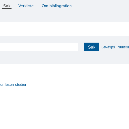
Søk
Verkliste
Om bibliografien
Søk
Søketips
Nullstill
for Ibsen-studier