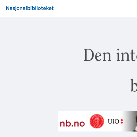
Den int
b