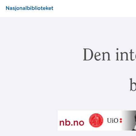
Den int
b