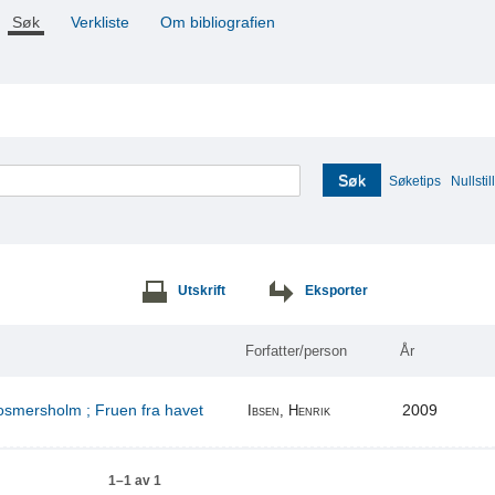
Søk
Verkliste
Om bibliografien
Søk
Søketips
Nullstill
Utskrift
Eksporter
Forfatter/person
År
Rosmersholm ; Fruen fra havet
2009
Ibsen, Henrik
1–1 av 1