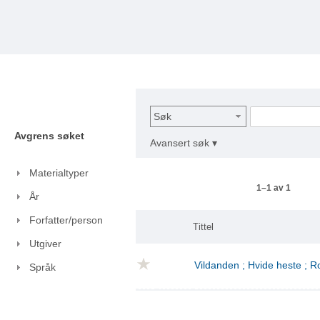
Søk
Avgrens søket
Avansert søk ▾
Materialtyper
1–1 av 1
År
Forfatter/person
Tittel
Utgiver
Vildanden ; Hvide heste ; 
Språk