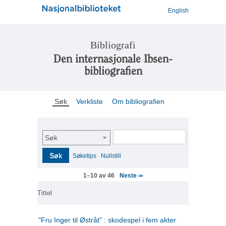
English
Bibliografi
Den internasjonale Ibsen-
bibliografien
Søk
Verkliste
Om bibliografien
Søk
Søk
Søketips
Nullstill
Neste
1–10 av 46
>>
Tittel
"Fru Inger til Østråt" : skodespel i fem akter