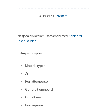
Neste
1–10 av 46
>>
Nasjonalbiblioteket i samarbeid med
Senter for
Ibsen-studier
Avgrens søket
Materialtyper
År
Forfatter/person
Generelt emneord
Omtalt navn
Form/genre