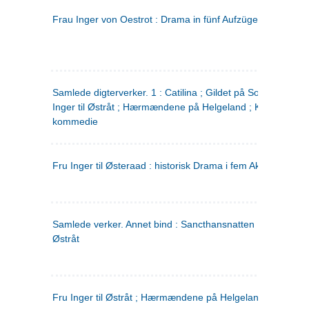
Frau Inger von Oestrot : Drama in fünf Aufzügen
(tysk)
Samlede digterverker. 1 : Catilina ; Gildet på Solhaug ; Fru
Inger til Østråt ; Hærmændene på Helgeland ; Kjærlighede
kommedie
Fru Inger til Østeraad : historisk Drama i fem Akter
Samlede verker. Annet bind : Sancthansnatten ; Fru Inger ti
Østråt
Fru Inger til Østråt ; Hærmændene på Helgeland