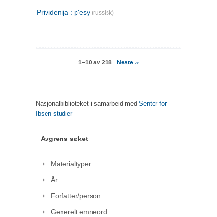
Prividenija : p'esy
(russisk)
Neste
1–10 av 218
>>
Nasjonalbiblioteket i samarbeid med
Senter for
Ibsen-studier
Avgrens søket
Materialtyper
År
Forfatter/person
Generelt emneord