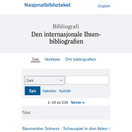
English
Bibliografi
Den internasjonale Ibsen-
bibliografien
Søk
Verkliste
Om bibliografien
Søk
Søk
Søketips
Nullstill
Neste
1–10 av 218
>>
Tittel
Baumeister Solness : Schauspiel in drei Akten
(tysk)