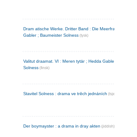
Dram atische Werke. Dritter Band : Die Meerfrau ; Hedda
Gabler ; Baumeister Solness
(tysk)
Valitut draamat. VI : Meren tytär ; Hedda Gabler ; Rakentaj
Solness
(finsk)
Stavitel Solness : drama ve trěch jednáních
(tsjekkisk)
Der boymayster : a drama in dray akten
(jiddish)