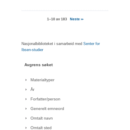
Neste
1–10 av 183
>>
Nasjonalbiblioteket i samarbeid med
Senter for
Ibsen-studier
Avgrens søket
Materialtyper
År
Forfatter/person
Generelt emneord
Omtalt navn
Omtalt sted