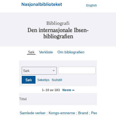
English
Bibliografi
Den internasjonale Ibsen-
bibliografien
Søk
Verkliste
Om bibliografien
Søk
Søk
Søketips
Nullstill
Neste
1–10 av 183
>>
Tittel
Samlede verker : Kongs-emnerne ; Brand ; Peer Gynt. 2