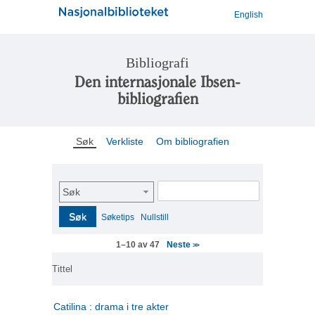
English
Bibliografi
Den internasjonale Ibsen-
bibliografien
Søk
Verkliste
Om bibliografien
Søk
Søk
Søketips
Nullstill
Neste
1–10 av 47
>>
Tittel
Catilina : drama i tre akter