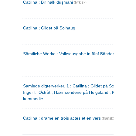
Catilina : Bir halk düşmani
(tyrkisk)
Catilina ; Gildet på Solhaug
Sämtliche Werke : Volksausgabe in fünf Bänden
(tysk)
Samlede digterverker. 1 : Catilina ; Gildet på Solhaug ; Fru
Inger til Østråt ; Hærmændene på Helgeland ; Kjærlighede
kommedie
Catilina : drame en trois actes et en vers
(fransk)