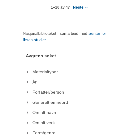
Neste
1–10 av 47
>>
Nasjonalbiblioteket i samarbeid med
Senter for
Ibsen-studier
Avgrens søket
Materialtyper
År
Forfatter/person
Generelt emneord
Omtalt navn
Omtalt verk
Form/genre