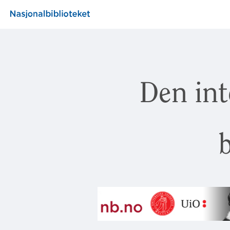
Den int
b