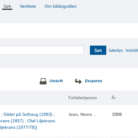
Søk
Verkliste
Om bibliografien
Søk
Søketips
Nullstill
Utskrift
Eksporter
Forfatter/person
År
 ; Gildet på Solhaug (1883) ;
2006
Ibsen, Henrik ...
krans (1857) ; Olaf Liljekrans
iljekrans (1877/78)]