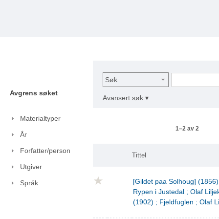
Søk
Avgrens søket
Avansert søk ▾
Materialtyper
1–2 av 2
År
Forfatter/person
Tittel
Utgiver
[Gildet paa Solhoug] (1856)
Språk
Rypen i Justedal ; Olaf Lilje
(1902) ; Fjeldfuglen ; Olaf L