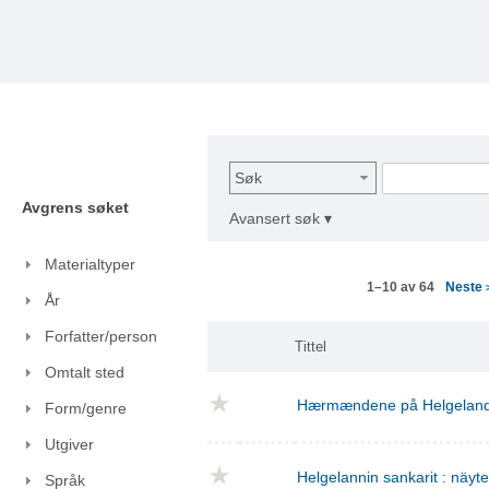
Søk
Avgrens søket
Avansert søk ▾
Materialtyper
Neste
1–10 av 64
År
Forfatter/person
Tittel
Omtalt sted
Hærmændene på Helgelan
Form/genre
Utgiver
Helgelannin sankarit : näyt
Språk