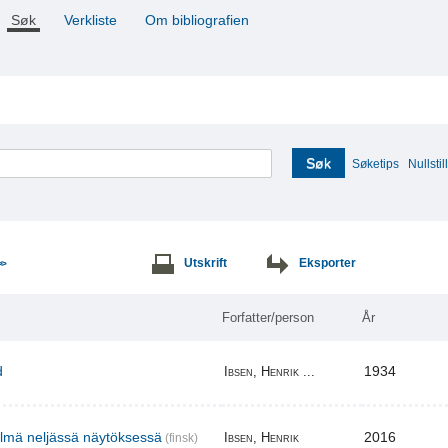
Søk
Verkliste
Om bibliografien
Søk
Søketips
Nullstill
Utskrift
Eksporter
>>
Forfatter/person
År
d
1934
Ibsen, Henrik ...
elmä neljässä näytöksessä
2016
Ibsen, Henrik
(finsk)