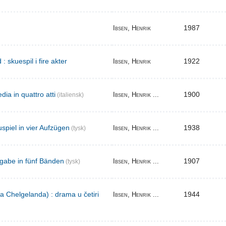
1987
Ibsen, Henrik
skuespil i fire akter
1922
Ibsen, Henrik
ia in quattro atti
1900
Ibsen, Henrik ...
(italiensk)
spiel in vier Aufzügen
1938
Ibsen, Henrik ...
(tysk)
gabe in fünf Bänden
1907
Ibsen, Henrik ...
(tysk)
a Chelgelanda) : drama u četiri
1944
Ibsen, Henrik ...