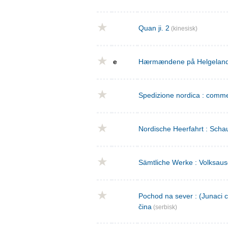
Quan ji. 2
(kinesisk)
e
Hærmændene på Helgeland : 
Spedizione nordica : commed
Nordische Heerfahrt : Schau
Sämtliche Werke : Volksaus
Pochod na sever : (Junaci c
čina
(serbisk)