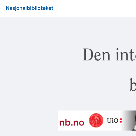
Den int
b